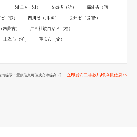
苏）
浙江省（浙）
安徽省（皖）
福建省（闽）
南省（琼）
四川省（川/蜀）
贵州省（贵/黔）
（内蒙古）
广西壮族自治区（桂）
上海市（沪）
重庆市（渝）
立即发布二手数码印刷机信息>>
友情提示：置顶信息可使成交率提高5倍！