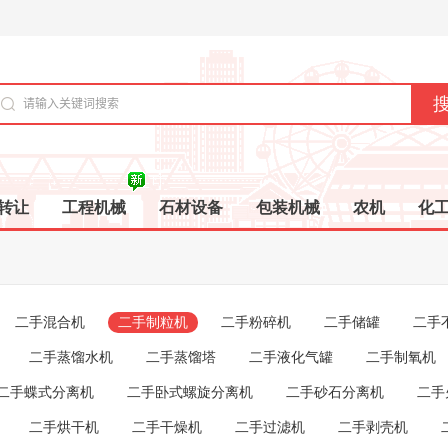
转让
工程机械
石材设备
包装机械
农机
化
二手混合机
二手制粒机
二手粉碎机
二手储罐
二手
二手蒸馏水机
二手蒸馏塔
二手液化气罐
二手制氧机
二手蝶式分离机
二手卧式螺旋分离机
二手砂石分离机
二手
二手烘干机
二手干燥机
二手过滤机
二手剥壳机