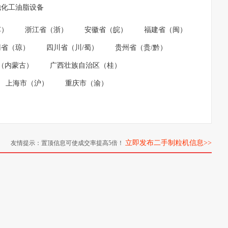
他化工油脂设备
苏）
浙江省（浙）
安徽省（皖）
福建省（闽）
南省（琼）
四川省（川/蜀）
贵州省（贵/黔）
（内蒙古）
广西壮族自治区（桂）
上海市（沪）
重庆市（渝）
立即发布二手制粒机信息>>
友情提示：置顶信息可使成交率提高5倍！