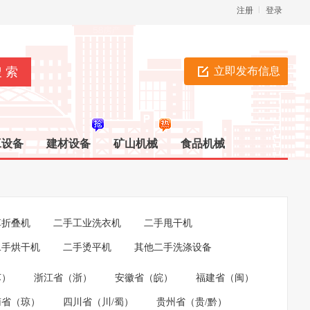
注册
登录
立即发布信息
工设备
建材设备
矿山机械
食品机械
草折叠机
二手工业洗衣机
二手甩干机
二手烘干机
二手烫平机
其他二手洗涤设备
苏）
浙江省（浙）
安徽省（皖）
福建省（闽）
南省（琼）
四川省（川/蜀）
贵州省（贵/黔）